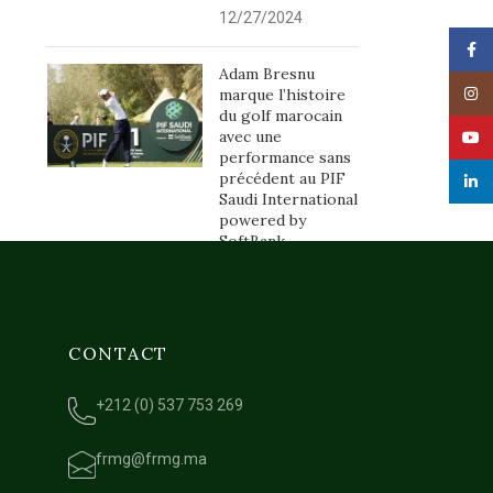
12/27/2024
Face
Adam Bresnu
marque l’histoire
Insta
du golf marocain
avec une
YouT
performance sans
précédent au PIF
linked
Saudi International
powered by
SoftBank
12/09/2024
CONTACT
+212 (0) 537 753 269
frmg@frmg.ma