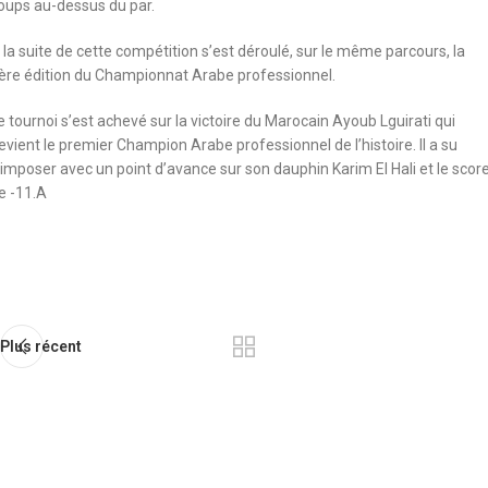
oups au-dessus du par.
 la suite de cette compétition s’est déroulé, sur le même parcours, la
ère édition du Championnat Arabe professionnel.
e tournoi s’est achevé sur la victoire du Marocain Ayoub Lguirati qui
evient le premier Champion Arabe professionnel de l’histoire. Il a su
’imposer avec un point d’avance sur son dauphin Karim El Hali et le scor
e -11.A
Plus récent