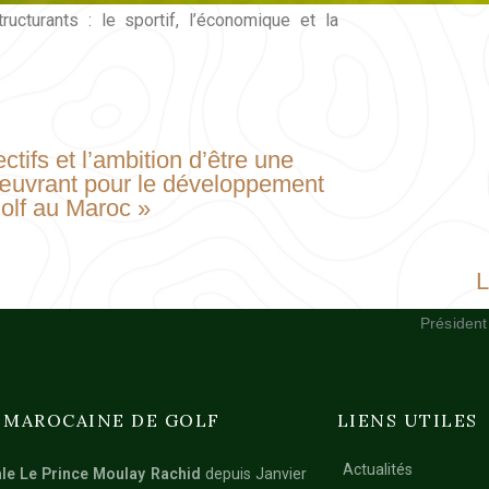
ucturants : le sportif, l’économique et la
tifs et l’ambition d’être une
, œuvrant pour le développement
golf au Maroc »
L
Président
 MAROCAINE DE GOLF
LIENS UTILES
Actualités
le Le Prince Moulay Rachid
depuis Janvier