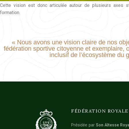
Cette vision est donc articulée autour de plusieurs axes str
formation.
« Nous avons une vision claire de nos objec
fédération sportive citoyenne et exemplaire
inclusif de l’écosystème du 
FÉDÉRATION ROYALE
Présidée par
Son Altesse Roya