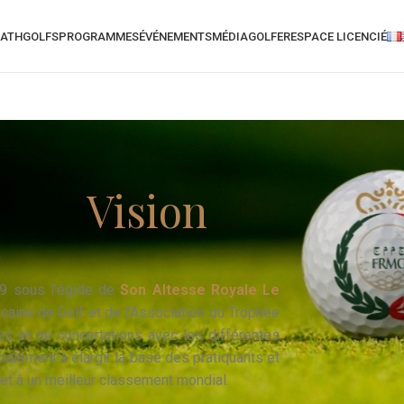
ATH
GOLFS
PROGRAMMES
ÉVÉNEMENTS
MÉDIA
GOLFER
ESPACE LICENCIÉ
Vision
9 sous l’égide de
Son Altesse Royale Le
ocaine de Golf et de l’Association du Trophée
ges et de concertations avec les différentes
alement à élargir la base des pratiquants et
et à un meilleur classement mondial.