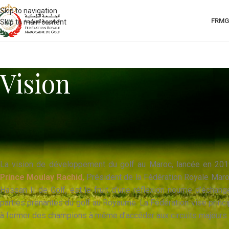
Skip to navigation
FRMG
Skip to main content
Vision
La vision de développement du golf au Maroc, lancée en 201
Prince Moulay Rachid,
Président de la Fédération Royale Mar
Hassan II de Golf, est le fruit d’une réflexion nourrie d’échan
parties prenantes du golf au Royaume. La Fédération vise princip
à former des champions à même d’accéder aux circuits majeurs 