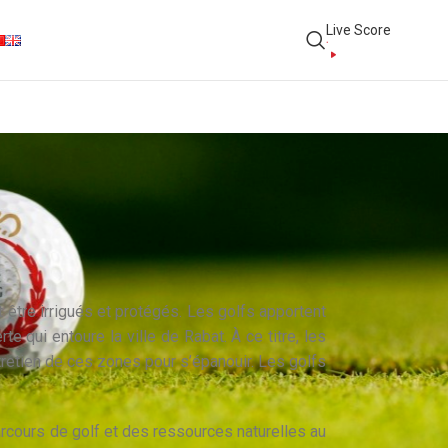
Live Score
être irrigués et protégés. Les golfs apportent
 qui entoure la ville de Rabat. À ce titre, les
tretien de ces zones pour s’épanouir. Les golfs
cours de golf et des ressources naturelles au