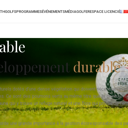
ATH
GOLFS
PROGRAMMES
ÉVÉNEMENTS
MÉDIA
GOLFER
ESPACE LICENCIÉ
able
eloppement
durable
urels dotés d’une dense végétation qui doivent nécessairement 
es. Ce sont des poumons verts au même titre que la ceinture verte
e qui y trouve un refuge naturel et une flore qui profite de l’en
orde une grande importance à la gestion écoresponsable des par