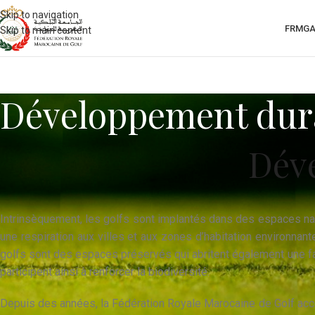
Skip to navigation
FRMG
Skip to main content
Développement dur
Dév
Intrinsèquement, les golfs sont implantés dans des espaces nat
une respiration aux villes et aux zones d’habitation environnant
golfs sont des espaces préservés qui abritent également une faun
participent ainsi à renforcer la biodiversité.
Depuis des années, la Fédération Royale Marocaine de Golf acc