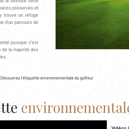
e la ceinture verte
espaces préservés et
 y trouve un refuge
cie d’un parcours de
ntal puisque c’est
s de la majorité des
les.
Découvrez l’étiquette environnementale du golfeur
ette
environnemental
Vidéos à