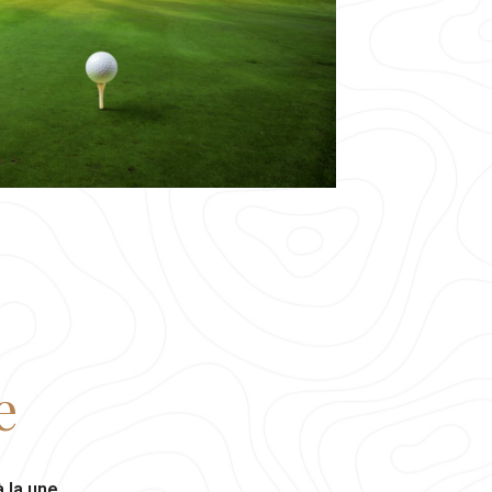
e
 la une