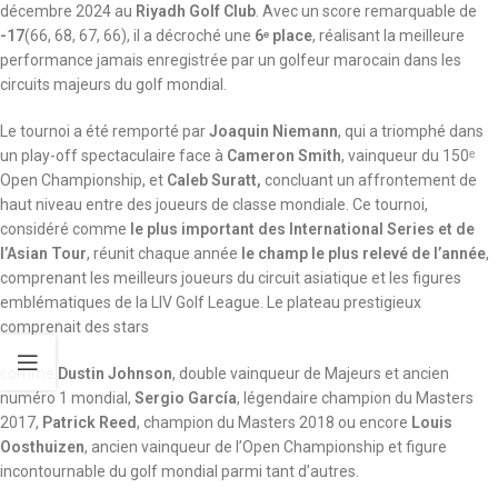
décembre 2024 au
Riyadh Golf Club
. Avec un score remarquable de
-17
(66, 68, 67, 66), il a décroché une
6
ᵉ
place
, réalisant la meilleure
performance jamais enregistrée par un golfeur marocain dans les
circuits majeurs du golf mondial.
Le tournoi a été remporté par
Joaquin Niemann
, qui a triomphé dans
un play-off spectaculaire face à
Cameron Smith
, vainqueur du 150ᵉ
Open Championship, et
Caleb Suratt
,
concluant un affrontement de
haut niveau entre des joueurs de classe mondiale. Ce tournoi,
considéré comme
le plus important des International Series et de
l’Asian Tour
, réunit chaque année
le champ le plus relevé de l’année
,
comprenant les meilleurs joueurs du circuit asiatique et les figures
emblématiques de la LIV Golf League. Le plateau prestigieux
comprenait des stars
comme
Dustin Johnson
, double vainqueur de Majeurs et ancien
numéro 1 mondial,
Sergio García
, légendaire champion du Masters
2017,
Patrick Reed
, champion du Masters 2018 ou encore
Louis
Oosthuizen
, ancien vainqueur de l’Open Championship et figure
incontournable du golf mondial parmi tant d’autres.