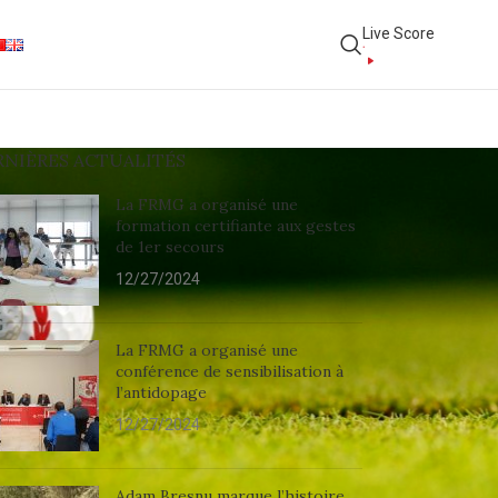
Live Score
RNIÈRES ACTUALITÉS
La FRMG a organisé une
formation certifiante aux gestes
de 1er secours
12/27/2024
La FRMG a organisé une
conférence de sensibilisation à
l’antidopage
12/27/2024
Adam Bresnu marque l’histoire