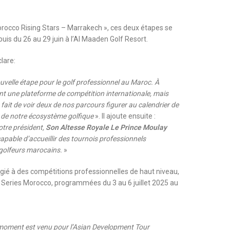
orocco Rising Stars – Marrakech », ces deux étapes se
is du 26 au 29 juin à l’Al Maaden Golf Resort.
lare:
uvelle étape pour le golf professionnel au Maroc. À
t une plateforme de compétition internationale, mais
 fait de voir deux de nos parcours figurer au calendrier de
et de notre écosystème golfique
». Il ajoute ensuite :
otre président,
Son Altesse Royale Le Prince Moulay
capable d’accueillir des tournois professionnels
golfeurs marocains.
»
égié à des compétitions professionnelles de haut niveau,
al Series Morocco, programmées du 3 au 6 juillet 2025 au
le moment est venu pour l’Asian Development Tour