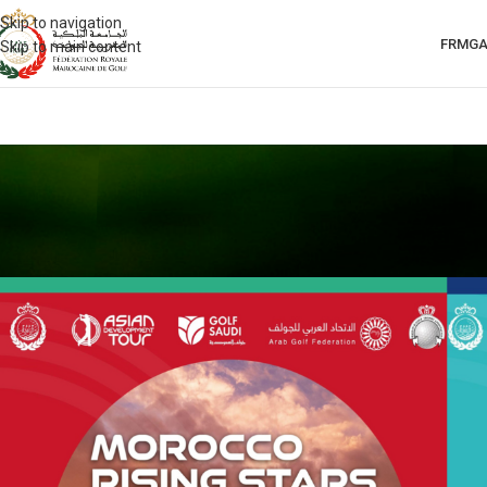
Skip to navigation
FRMG
Skip to main content
ACTUALITÉS 2025
,
UNCAT
L’Asian Development Tour fera 
“Morocco Rising Star
Le 06/05/202