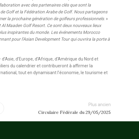
ollaboration avec des partenaires clés que sont la
 de Golf et la Fédération Arabe de Golf. Nous partageons
former la prochaine génération de golfeurs professionnels
. »
 Al Maaden Golf Resort. Ce sont deux nouveaux lieux
es plus inspirantes du monde. Les événements Morocco
nant pour l’Asian Development Tour qui ouvrira la porte à
– d’Asie, d’Europe, d’Afrique, d’Amérique du Nord et
ers du calendrier et contribueront à affirmer la
ernational, tout en dynamisant l’économie, le tourisme et
Plus ancien
Circulaire Fédérale du 29/05/2025