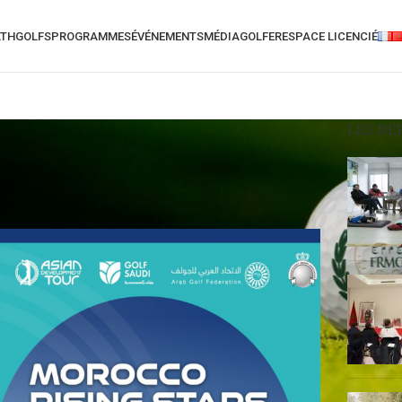
ATH
GOLFS
PROGRAMMES
ÉVÉNEMENTS
MÉDIA
GOLFER
ESPACE LICENCIÉ
LES DE
EGORIZED
escale au Maroc pour les
s – Marrakech”
5