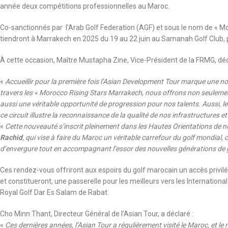
année deux compétitions professionnelles au Maroc.
Co-sanctionnés par l’Arab Golf Federation (AGF) et sous le nom de « M
tiendront à Marrakech en 2025 du 19 au 22 juin au Samanah Golf Club, pu
À cette occasion, Maître Mustapha Zine, Vice-Président de la FRMG, déc
«
Accueillir pour la première fois l’Asian Development Tour marque une no
travers les « Morocco Rising Stars Marrakech
,
nous offrons non seulemen
aussi une véritable opportunité de progression pour nos talents. Aussi, le
ce circuit illustre la reconnaissance de la qualité de nos infrastructures 
«
Cette nouveauté s’inscrit pleinement dans les Hautes Orientations de n
Rachid
, qui vise à faire du Maroc un véritable carrefour du golf mondial, 
d’envergure tout en accompagnant l’essor des nouvelles générations de 
Ces rendez-vous offriront aux espoirs du golf marocain un accès privil
et constitueront, une passerelle pour les meilleurs vers les Internation
Royal Golf Dar Es Salam de Rabat.
Cho Minn Thant, Directeur Général de l’Asian Tour, a déclaré :
«
Ces dernières années, l’Asian Tour a régulièrement visité le Maroc, et 