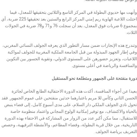
وأنهت مها حديوي البطولة في المركز التاسع والثلاثين بتحقيقها للمعدل، فيما
احتلت اللاعبة الهاوية ريم إمني المركز الرابع والستين بعد تحقيقها 225 ضربة، أي
بمجموع 6 ضربات فوق المعدل، بعد أن سجلت 76 و71 و78 ضربة في الجولات
الثلاث.
وتندرج هذه الإنجازات ضمن مسار التطور الذي يعرفه الجولف النسائي المغربي،
وفي إطار الجهود المبذولة من قبل الجامعة الملكية المغربية للجولف لمواكبة
اللاعبات، وتعزيز حضورهن على المستوى الدولي، وتقوية الجسور بين التكوين
والمنافسة والرياضة في أعلى مستوى.
دورة منفتحة على الجمهور ومتطلعة نحو المستقبل
بعيدا عن أجواء المنافسة، أكدت هذه الدورة الاحتفالية الطابع الخاص لجائزة
الحسن الثاني وكأس للا مريم باعتبارهما حدثين منفتحين على عموم الجمهور. فقد
تحول نادي الجولف الملكي دار السلام، على مدى أسبوع كامل، إلى فضاء ينبض
بالحياة والاكتشاف، مع توفير إمكانية الولوج المجاني واعتماد منظومة خاصة
للاستقبال، مما مكن أكبر عدد من الزوار من المشاركة في الاحتفاء بهذه الدورة
التاريخية، من خلال قرية البطولة، وفضاء المطاعم، والأنشطة الترفيهية، وحصص
التعريف برياضة الجولف.