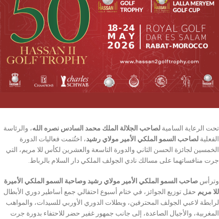
تحت الرعاية السامية
لصاحب الجلالة الملك محمد السادس
نصره الله
، والرئاسة
الفعلية
لصاحب السمو الملكي الأمير مولاي رشيد
، اختُتمت فعاليات الدورة
الخمسين لجائزة الحسن الثاني والدورة التاسعة والعشرين لكأس للا مريم، التي
جرت منافساتهما على مسالك نادي الجولف الملكي دار السلام بالرباط.
وترأس
صاحب السمو الملكي الأمير مولاي رشيد
وصاحبة السمو الملكي الأميرة
للا مريم
حفل توزيع الجوائز، في ختام أسبوع احتفالي جمع أساطير دوري الأبطال
لرابطة لاعبي الجولف المحترفين، وبطلات الدوري الأوربي للسيدات، والمواهب
المغربية، والأجيال الصاعدة، إلى جانب جمهور غفير حضر للاحتفاء بدورة جرت