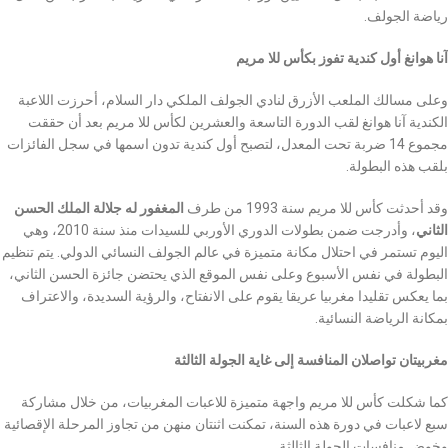
رياضة الجولف.
آنا هوانغ أول كندية تفوز بكأس للا مريم
وعلى مسالك الملعب الأزرق لنادي الجولف الملكي دار السلام، أحرزت اللاعبة
الكندية آنا هوانغ لقب الدورة التاسعة والعشرين لكأس للا مريم بعد أن حققت
مجموع 14 ضربة تحت المعدل، لتصبح أول كندية تدون اسمها في سجل الفائزات
بلقب هذه البطولة.
وقد أحدثت كأس للا مريم سنة 1993 من طرف
المغفور له جلالة الملك الحسن
الثاني
، وأدرجت ضمن بطولات الدوري الأوربي للسيدات منذ سنة 2010، وهي
اليوم تستمر في احتلال مكانة متميزة في عالم الجولف النسائي الدولي. يتم تنظيم
البطولة في نفس الأسبوع وعلى نفس الموقع الذي يحتضن جائزة الحسن الثاني،
بما يعكس تقليدا مغربيا عريقا يقوم على الانفتاح، والرؤية السديدة، والاعتراف
بمكانة الرياضة النسائية.
مغربيتان تواصلان المنافسة إلى غاية الجولة الثالثة
كما شكلت كأس للا مريم واجهة متميزة للاعبات المغربيات، من خلال مشاركة
سبع لاعبات في دورة هذه السنة، تمكنت اثنتان منهن من تجاوز المرحلة الإقصائية
وخوض منافسات الجولة الثالثة.