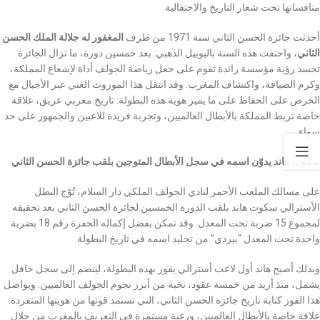
منافساتها تحت شعار التاريخ والاحتفالية.
أحدثت جائزة الحسن الثاني سنة 1971 من طرف
المغفور له جلالة الملك الحسن
الثاني
، واحتفت هذه السنة باليوبيل الذهبي. بعد خمسين دورة، ما تزال الجائزة
تجسد رؤية مؤسسة رائدة تقوم على جعل رياضة الجولف أداة لإشعاع المملكة،
وكرم الضيافة، واكتشاف المغرب. وقد انتقل هذا الموروث الغني عبر الأجيال مع
الحرص على الحفاظ على ما يميز هوية هذه البطولة: تاريخ مغربي عريق، علاقة
خاصة تربط المملكة بالأبطال العالميين، وتجربة فريدة للاعبين والجمهور على حد
سواء.
سكوت هاند يدوّن اسمه في سجل الأبطال المتوجين بلقب جائزة الحسن الثاني
على مسالك الملعب الأحمر لنادي الجولف الملكي دار السلام، تُوّج البطل
الأسترالي سكوت هاند بلقب الدورة الخمسين لجائزة الحسن الثاني بعد تحقيقه
لمجموع 15 ضربة تحت المعدل. وقد تمكن بفضل إكماله الحفرة رقم 18 بضربة
واحدة تحت المعدل “بيردي” من تخليد اسمه في تاريخ البطولة.
وبذلك أصبح هاند أول لاعب أسترالي يفوز بهذه البطولة، لينضم إلى سجل حافل
يشمل، منذ أزيد من خمسة عقود، نخبة من أبرز نجوم الجولف العالميين. ويواصل
هذا الفوز كتابة تاريخ جائزة الحسن الثاني، التي تستمد قوتها من هويتها المتفردة:
علاقة خاصة بالأبطال العالميين، ورغبة مستمرة في التعريف بالمغرب من خلال