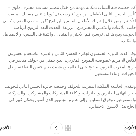
كما حظيت فئة الشباب بمكانة مهمة من خلال تنظيم مسابقة محترف هاوي –
كأس الحسن الثاني للأطفال لبرنامج “فيرست تي” وذلك على مسالك الملعب
الأخضر. ومن خلال إشراك الأطفال المنتمين لبرنامج “فيرست تي المغرب”، إلى
جانب اللاعبات واللاعبين المحترفين، أبرز هذا الحدث البعد التربوي لرياضة
الجولف ودورها في ترسيخ قيم الاحترام المتبادل، والثقة في النفس، والانضباط،
والمثابرة.
وقد أكدت الدورة الخمسون لجائزة الحسن الثاني والدورة التاسعة والعشرون
لكأس للا مريم خصوصية النموذج المغربي، الذي يتمثل في جولف متجذر في
تاريخ المغرب العريق، منفتح على العالم، ومتشبث بقيم حسن الضيافة، ونقل
الخبرات، وبناء المستقبل.
وتتقدم الجامعة الملكية المغربية للجولف وجمعية جائزة الحسن الثاني للجولف
بأحر التهاني للفائزين والفائزات، ولكافة المشاركات والمشاركين، والشركاء،
والمتطوعين، وفرق التنظيم، وإلى عموم الجمهور الذي أسهم بشكل كبير في
إنجاح هذا الأسبوع الاحتفالي.
الأحدث
الأقدم