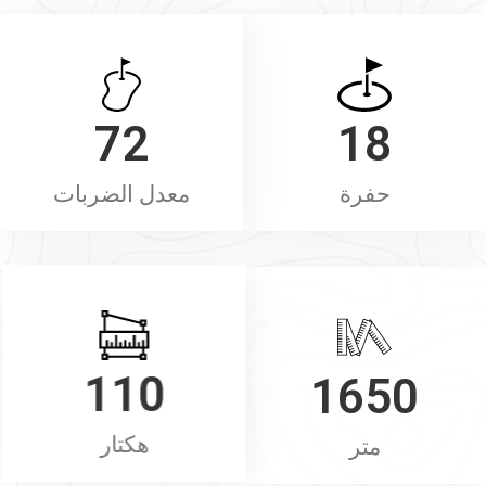
72
18
حفرة
معدل الضربات
110
1650
متر
هكتار