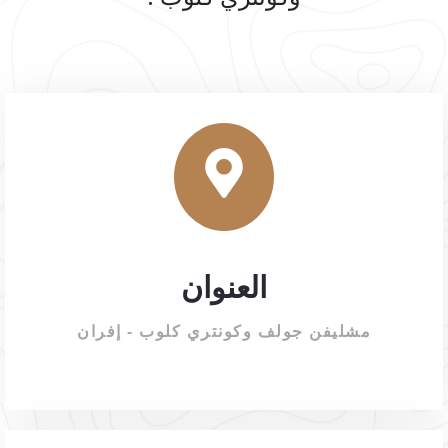
العنوان
مشليفن جولف وكونتري كلوب - إفران