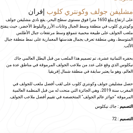
مشليفن جولف وكونتري كلوب
إفران
على ارتفاع يبلغ 1650 مترا فوق مستوى سطح البحر، يقع نادي مشليفن جولف
وكونتري كلوب في منطقة وسط الجبال وغابات الأرز والبلوط الأخضر، حيث ينفتح
ملعب الجولف على طبيعة محمية تتموقع وسط مرتفعات جبال الأطلس
المتوسط، وهي منطقة تعرف بجمال هندستها المعمارية على نمط منطقة جبال
الألب.
بحفره الثمانية عشرة، تم تصميم هذا الملعب من قبل البطل العالمي جاك
نيكلوس الذي وقع على عدد من ملاعب الجولف المرموقة في مناطق عدة من
العالم، وهو ما يعتبر سابقة في منطقة شمال إفريقيا.
حصل مشليفن جولف وكونتري كلوب على لقب أفضل ملعب للجولف في
المغرب سنة 2019، وهي الجائزة التي منحت له من قبل المنظمة العالمية
المرموقة "جوائز عالم الجولف" المتخصصة في تقييم أفضل ملاعب الجولف.
التصميم :
جاك نيكلوس
التصميم :
72