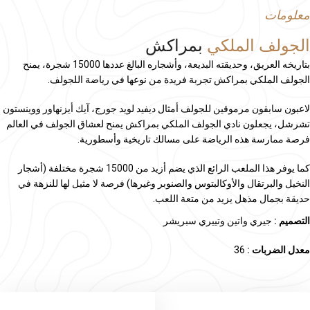
معلومات
الجولف الملكي
بمراكش
بتاريخه العريق، وحديقته البديعة، وأشجاره البالغ عددها 15000 شجرة، يمنح
الجولف الملكي بمراكش تجربة فريدة من نوعها في رياضة اللجولف.
لاعبون سابقون مرموقين للجولف أمثال ديفيد لويد جورج، آيك أيزنهاور ووينستون
تشرشل، يجعلون نادي الجولف الملكي بمراكش يمنح لعشاق الجولف في العالم
فرصة ممارسة هذه الرياضة على مسالك تاريخية وأسطورية.
كما يوفر هذا الملعب الرائع الذي يضم أزيد من 15000 شجرة مختلفة (أشجار
النخيل والبرتقال والأوكالبتوس والصنوبر وغيرها) فرصة لا مثيل لها للنزهة في
حديقة بجمال مذهل يزيد من متعة اللعب.
التصميم :
جيري واتين وتييري سبريشر
معدل الضربات :
36