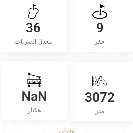
36
9
حفر
معدل الضربات
NaN
3072
متر
هكتار
معرض