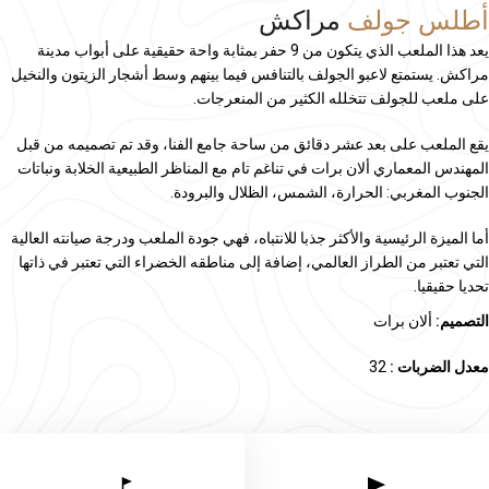
أطلس جولف
مراكش
يعد هذا الملعب الذي يتكون من 9 حفر بمثابة واحة حقيقية على أبواب مدينة
مراكش. يستمتع لاعبو الجولف بالتنافس فيما بينهم وسط أشجار الزيتون والنخيل
على ملعب للجولف تتخلله الكثير من المنعرجات.
يقع الملعب على بعد عشر دقائق من ساحة جامع الفنا، وقد تم تصميمه من قبل
المهندس المعماري ألان برات في تناغم تام مع المناظر الطبيعية الخلابة ونباتات
الجنوب المغربي: الحرارة، الشمس، الظلال والبرودة.
أما الميزة الرئيسية والأكثر جذبا للانتباه، فهي جودة الملعب ودرجة صيانته العالية
التي تعتبر من الطراز العالمي، إضافة إلى مناطقه الخضراء التي تعتبر في ذاتها
تحديا حقيقيا.
التصميم:
ألان برات
معدل الضربات :
32